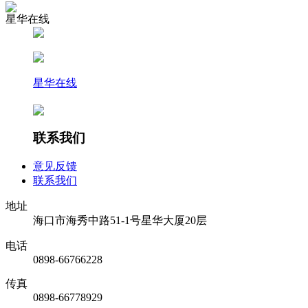
星华在线
星华在线
联系我们
意见反馈
联系我们
地址
海口市海秀中路51-1号星华大厦20层
电话
0898-66766228
传真
0898-66778929