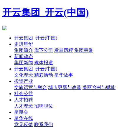
开云集团_开云(中国)
开云集团_开云(中国)
走进星华
集团简介
旗下公司
发展历程
集团荣誉
新闻动态
集团新闻
媒体报道
开云集团_开云(中国)
文化理念
精彩活动
星华故事
投资产业
文旅运营与融合
城市更新与改造
美丽乡村与赋能
社会公益
人才招聘
人才理念
招聘职位
星籍会
星华在线
意见反馈
联系我们