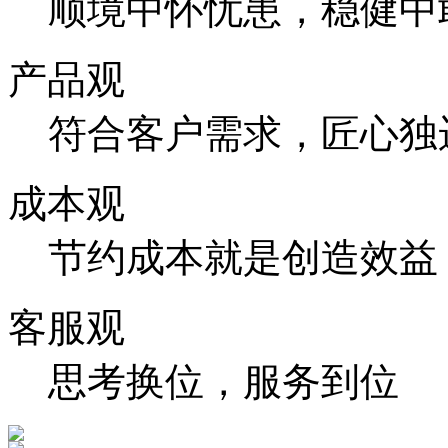
顺境中怀忧患，稳健中
产品观
符合客户需求，匠心独
成本观
节约成本就是创造效益
客服观
思考换位，服务到位