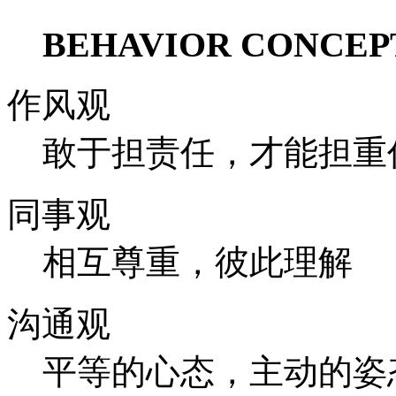
BEHAVIOR CONCEP
作风观
敢于担责任，才能担重
同事观
相互尊重，彼此理解
沟通观
平等的心态，主动的姿