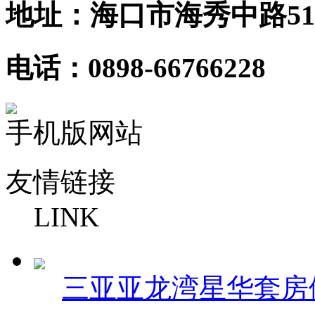
地址：海口市海秀中路51
电话：0898-66766228
手机版网站
友情链接
LINK
三亚亚龙湾星华套房