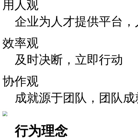
用人观
企业为人才提供平台，
效率观
及时决断，立即行动
协作观
成就源于团队，团队成
行为理念