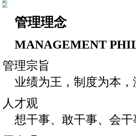
管理理念
MANAGEMENT PHI
管理宗旨
业绩为王，制度为本，
人才观
想干事、敢干事、会干