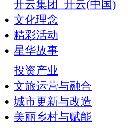
开云集团_开云(中国)
文化理念
精彩活动
星华故事
投资产业
文旅运营与融合
城市更新与改造
美丽乡村与赋能