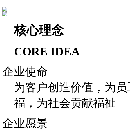
核心理念
CORE IDEA
企业使命
为客户创造价值，为员
福，为社会贡献福祉
企业愿景