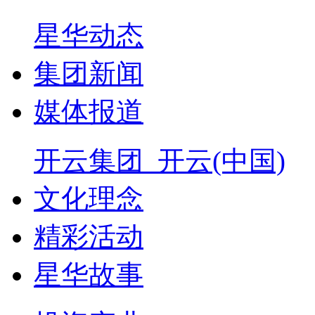
星华动态
集团新闻
媒体报道
开云集团_开云(中国)
文化理念
精彩活动
星华故事