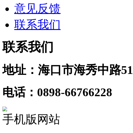
意见反馈
联系我们
联系我们
地址：海口市海秀中路51
电话：0898-66766228
手机版网站