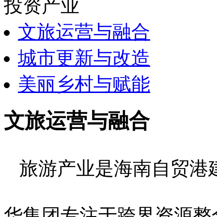
投资产业
文旅运营与融合
城市更新与改造
美丽乡村与赋能
文旅运营与融合
旅游产业是海南自贸港
华集团专注于跨界资源整