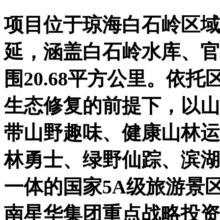
项目位于琼海白石岭区域
延，涵盖白石岭水库、官
围20.68平方公里。依
生态修复的前提下，以山
带山野趣味、健康山林运
林勇士、绿野仙踪、滨湖
一体的国家5A级旅游景
南星华集团重点战略投资