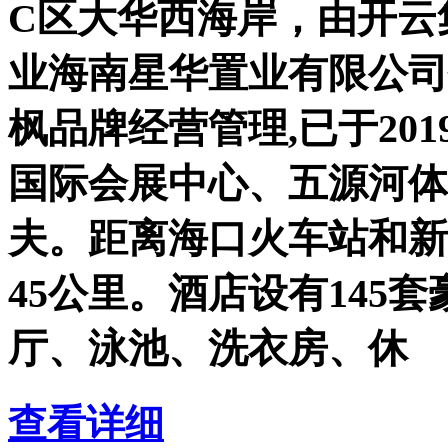
C区大华西海岸，由开云集
业海南星华置业有限公司
枫品牌经营管理,已于20
国际会展中心、五源河体
夫。距离海口火车站和新
45公里。酒店设有145
厅、泳池、洗衣房、休
查看详细