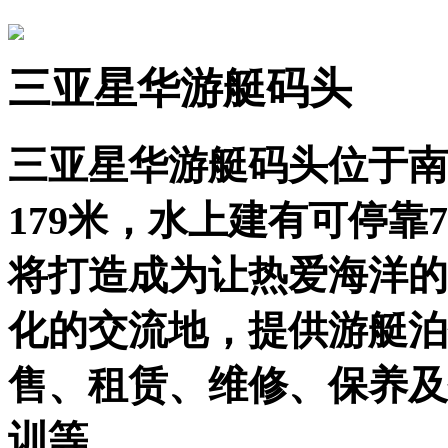
三亚星华游艇码头
三亚星华游艇码头位于南
179米，水上建有可停靠
将打造成为让热爱海洋的
化的交流地，提供游艇泊
售、租赁、维修、保养及
训等。