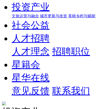
投资产业
文旅运营与融合
城市更新与改造
美丽乡村与赋能
社会公益
人才招聘
人才理念
招聘职位
星籍会
星华在线
意见反馈
联系我们