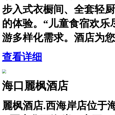
步入式衣橱间、全套轻厨
的体验。“儿童食宿欢乐
游多样化需求。酒店为您
查看详细
海口麗枫酒店
麗枫酒店.西海岸店位于海