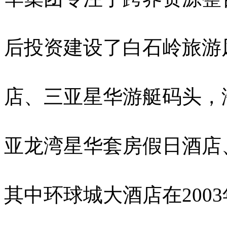
后投资建设了白石岭旅游
店、三亚星华游艇码头，
亚龙湾星华套房假日酒店
其中环球城大酒店在200