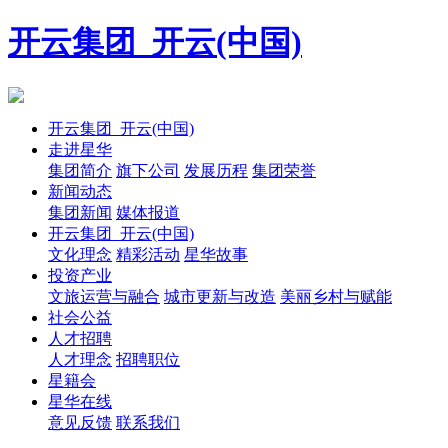
开云集团_开云(中国)
开云集团_开云(中国)
走进星华
集团简介
旗下公司
发展历程
集团荣誉
新闻动态
集团新闻
媒体报道
开云集团_开云(中国)
文化理念
精彩活动
星华故事
投资产业
文旅运营与融合
城市更新与改造
美丽乡村与赋能
社会公益
人才招聘
人才理念
招聘职位
星籍会
星华在线
意见反馈
联系我们