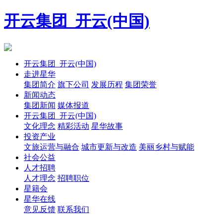
开云集团_开云(中国)
开云集团_开云(中国)
走进星华
集团简介
旗下公司
发展历程
集团荣誉
新闻动态
集团新闻
媒体报道
开云集团_开云(中国)
文化理念
精彩活动
星华故事
投资产业
文旅运营与融合
城市更新与改造
美丽乡村与赋能
社会公益
人才招聘
人才理念
招聘职位
星籍会
星华在线
意见反馈
联系我们