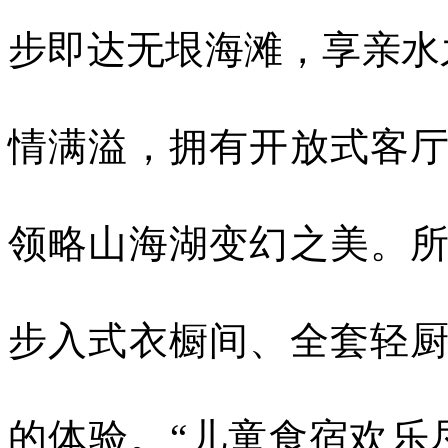
步即达无垠海滩，享亲水
情满溢，拥有开放式客
领略山海湖变幻之美。
步入式衣橱间、全套轻
的体验。“儿童食宿欢乐