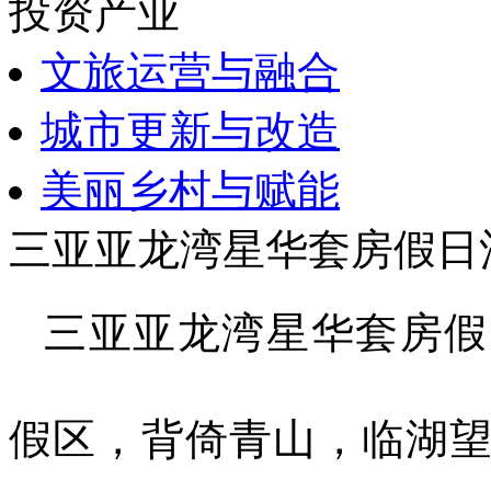
投资产业
文旅运营与融合
城市更新与改造
美丽乡村与赋能
三亚亚龙湾星华套房假日
三亚亚龙湾星华套房假
假区，背倚青山，临湖