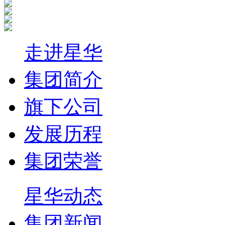
走进星华
集团简介
旗下公司
发展历程
集团荣誉
星华动态
集团新闻