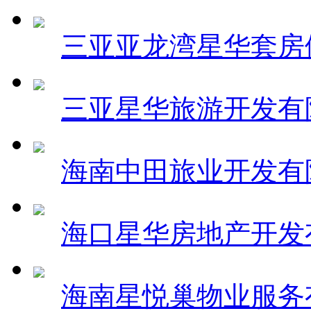
三亚亚龙湾星华套房
三亚星华旅游开发有
海南中田旅业开发有
海口星华房地产开发
海南星悦巢物业服务